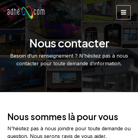
Aller
au
Main
contenu
Men
Nous contacter
Besoin d’un renseignement ? N’hésitez pas à nous
contacter pour toute demande d’information.
Nous sommes là pour vous
N’hésitez pas à nous joindre pour toute demande ou
question. Nous serons ravis de vous aider.